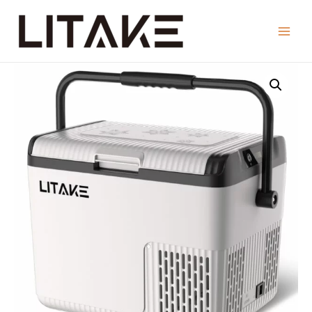
コ
ン
Main
テ
ン
Menu
ツ
へ
ス
キ
ッ
プ