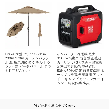
Litake 大型 パラソル 215m
インバーター発電機 最大
230m 270m ガーデンパラソ
3500W高出力 防音型 正弦波
ル 傘 角度調節 傾く チルト ク
ガソリン LPGガス両用発電機
ランク式 ビーチパラソル アウ
定格出力3.1kVA 並列運転
トドア UVカット
50Hz/60Hz切替 過負荷保護 ポ
ータブル発電機 家庭用 アウト
ドア キャンプ キッチンカー イ
ベント 建設作業 防災
特定商取引法に基づく表示