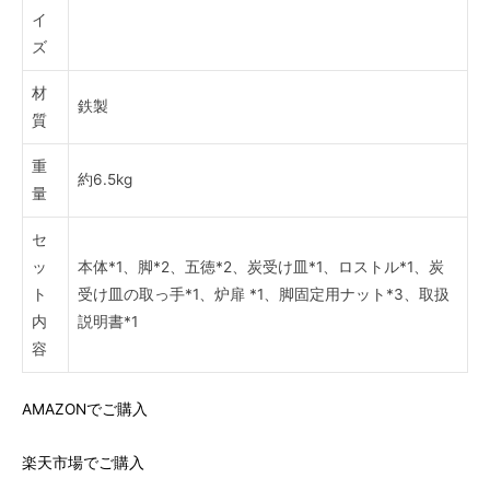
イ
ズ
材
鉄製
質
重
約6.5kg
量
セ
ッ
本体*1、脚*2、五徳*2、炭受け皿*1、ロストル*1、炭
ト
受け皿の取っ手*1、炉扉 *1、脚固定用ナット*3、取扱
内
説明書*1
容
AMAZONでご購入
楽天市場でご購入