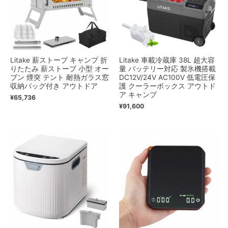
Litake 薪ストーブ キャンプ 折
Litake 車載冷蔵庫 38L 超大容
りたたみ 薪ストーブ 小型 オー
量 バッテリー対応 製氷機搭載
ブン 煙突 テント 耐熱ガラス窓
DC12V/24V AC100V 低電圧保
収納バッグ付き アウトドア
護 クーラーボックス アウトド
ア キャンプ
¥
65,736
¥
91,600