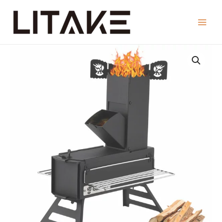
コ
ン
Main
テ
ン
Menu
ツ
へ
ス
キ
ッ
プ