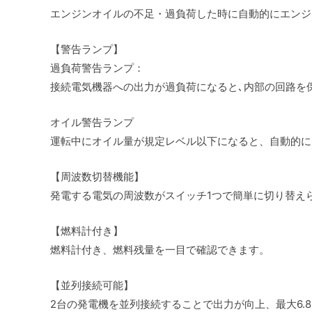
エンジンオイルの不足・過負荷した時に自動的にエンジ
【警告ランプ】
過負荷警告ランプ：
接続電気機器への出力が過負荷になると､内部の回路を保
オイル警告ランプ
運転中にオイル量が規定レベル以下になると、自動的に
【周波数切替機能】
発電する電気の周波数がスイッチ1つで簡単に切り替えられ
【燃料計付き】
燃料計付き、燃料残量を一目で確認できます。
【並列接続可能】
2台の発電機を並列接続することで出力が向上、最大6.8