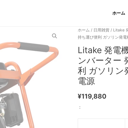
ホーム
ホーム
/
日用雑貨
/ Lita
持ち運び便利 ガソリン発電
Litake 発
ンバーター 
利 ガソリン
電源
¥
119,880
：