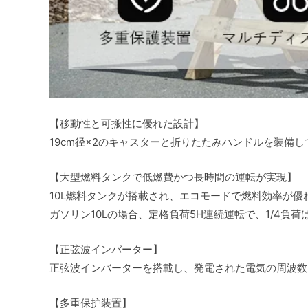
【移動性と可搬性に優れた設計】
19cm径×2のキャスターと折りたたみハンドルを装備
【大型燃料タンクで低燃費かつ長時間の運転が実現】
10L燃料タンクが搭載され、エコモードで燃料効率が
ガソリン10Lの場合、定格負荷5H連続運転で、1/4負荷は
【正弦波インバーター】
正弦波インバーターを搭載し、発電された電気の周波数
【多重保护装置】