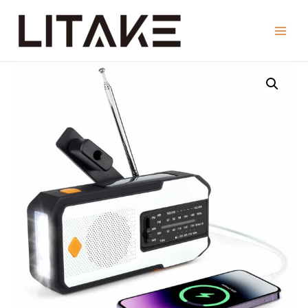
コ
ン
Main
テ
ン
Menu
ツ
へ
ス
キ
ッ
プ