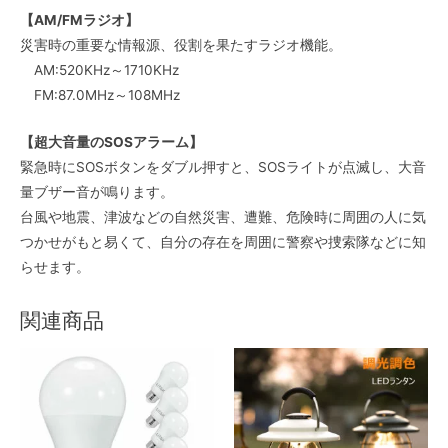
【AM/FMラジオ】
災害時の重要な情報源、役割を果たすラジオ機能。
AM:520KHz～1710KHz
FM:87.0MHz～108MHz
【超大音量のSOSアラーム】
緊急時にSOSボタンをダブル押すと、SOSライトが点滅し、大音
量ブザー音が鳴ります。
台風や地震、津波などの自然災害、遭難、危険時に周囲の人に気
つかせがもと易くて、自分の存在を周囲に警察や捜索隊などに知
らせます。
関連商品