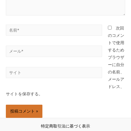
名
次回
前
のコメン
*
トで使用
メ
するため
ー
ブラウザ
ル
ーに自分
サ
*
の名前、
イ
メールア
ト
ドレス、
サイトを保存する。
特定商取引法に基づく表示