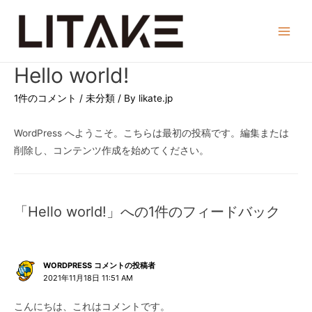
コ
ン
Main
テ
ン
Men
Hello world!
ツ
へ
1件のコメント
/
未分類
/ By
likate.jp
ス
キ
WordPress へようこそ。こちらは最初の投稿です。編集または
ッ
削除し、コンテンツ作成を始めてください。
プ
「Hello world!」への1件のフィードバック
WORDPRESS コメントの投稿者
2021年11月18日 11:51 AM
こんにちは、これはコメントです。